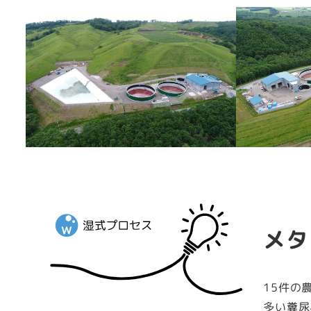
メタ
15件の
多い糞尿