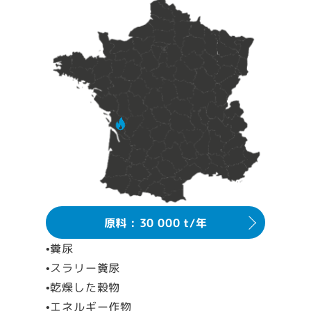
原料 : 30 000 t/年
•糞尿
•スラリー糞尿
•乾燥した穀物
•エネルギー作物