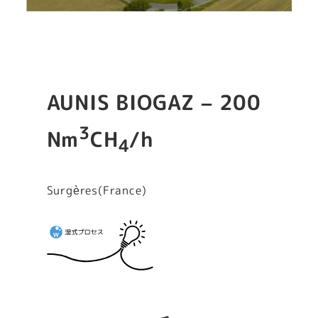
AUNIS BIOGAZ – 200
3
Nm
CH
/h
4
Surgères(France)