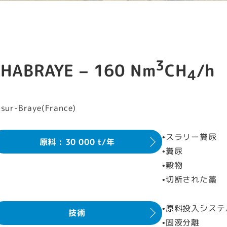
3
HABRAYE – 160 Nm
CH
/h
4
-sur-Braye(France)
•スラリー糞尿
原料 : 30 000 t/年
•糞尿
•穀物
•切断された藁
•原料投入シス
技術
•固液分離