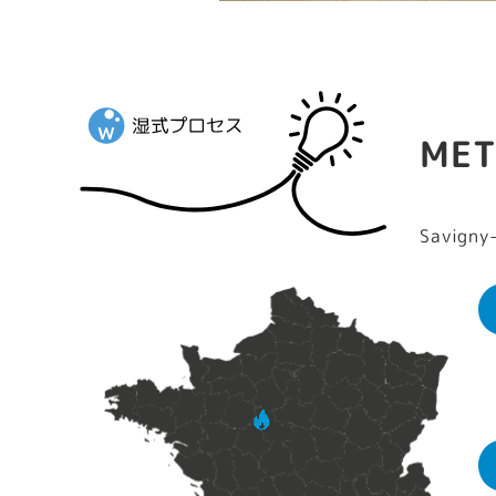
MET
Savigny