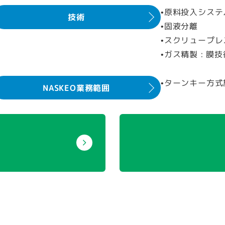
•原料投入シス
技術
•固液分離
•スクリュープレ
•ガス精製 : 膜
•ターンキー方式
NASKEO業務範囲