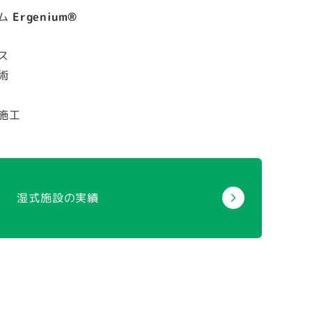
テム
Ergenium®
ス
技術
施工
湿式施設の実績