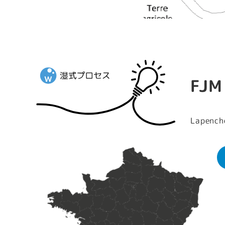
FJM
Lapench