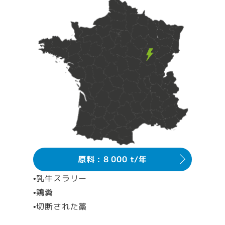
原料 : 8 000 t/年
•乳牛スラリー
•鶏糞
•切断された藁