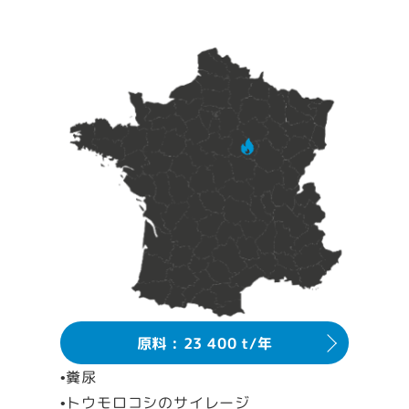
原料 : 23 400 t/年
•糞尿
•トウモロコシのサイレージ