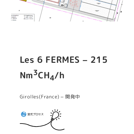
Les 6 FERMES – 215
3
Nm
CH
/h
4
Girolles(France) – 開発中