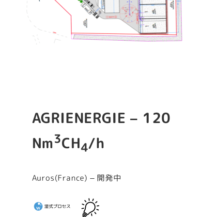
AGRIENERGIE – 120
3
Nm
CH
/h
4
Auros(France) – 開発中