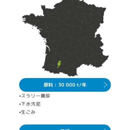
原料 : 30 000 t/年
•スラリー糞尿
•下水汚泥
•生ごみ